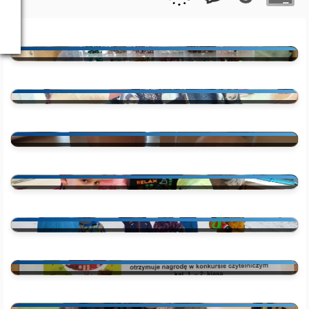
Projekty
Kalendarz
Kontakty
Świetlica szkolna
Aktualności
Wasztaty Dworki w Jabłonkowie
Informacje
Regulamin
Konkurs o najwyższą wieżę
Kółko Hokus pokus
Pieczenie baranka
Gry i zabawy na śniegu