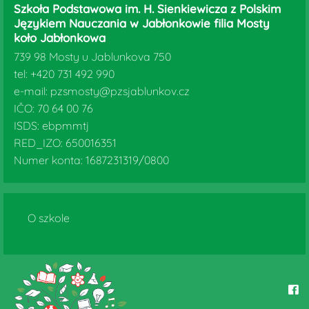
Szkoła Podstawowa im. H. Sienkiewicza z Polskim
Językiem Nauczania w Jabłonkowie filia Mosty
koło Jabłonkowa
739 98 Mosty u Jablunkova 750
tel: +420 731 492 990
e-mail: pzsmosty@pzsjablunkov.cz
IČO: 70 64 00 76
ISDS: ebpmmtj
RED_IZO: 650016351
Numer konta: 1687231319/0800
O szkole