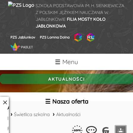
SZKOŁA PODSTAWOWA IM. H. SIENKIEWICZA
Z POLSKIM JĘZYKIEM NAUCZANIA W
JABŁONKOWIE
FILIA MOSTY KOŁO
JABŁONKOWA
PZS Jablunkov
PZS Lomna Dolna
Strona główna
☰ Menu
O szkole
Grono pedagogiczne
AKTUALNOŚCI
Organizacja roku szkolnego
×
☰ Nasza oferta
Historia szkoły
Aktualności
Aktualności
Świetlica szkolna
Aktualności
Informacje
Archiwum 2024-2025
Regulamin