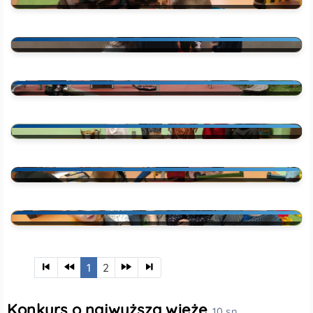
Konkurs czytelniczy ,,Z książką na walizkac
Malowanie pierniczków
Swiąteczne dekorowanie
Nasz ulubiony plac zabaw
Dzień postaci z bajek
Konkurs o najwyższą wieże
10 sn.
1
2
Święto niepodległości